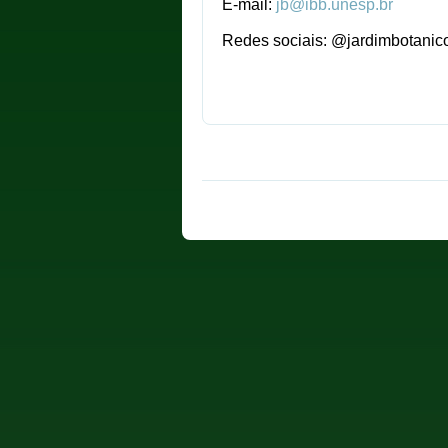
E-mail:
jb@ibb.unesp.br
Redes sociais: @jardimbotani